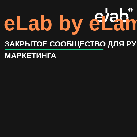
eLab by eLama
ЗАКРЫТОЕ СООБЩЕСТВО ДЛЯ РУКОВОДИ
МАРКЕТИНГА
В чате
Отрасл
выходя
Петерб