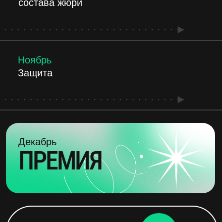
Мы создаём лабораторию решений,
где участники получают проверенные
стратегии, практики и инструменты
для роста бизнеса
Это экосистема, включающая
эксклюзивные встречи, исследования,
подкасты и инструменты
для постоянного профессионального
роста