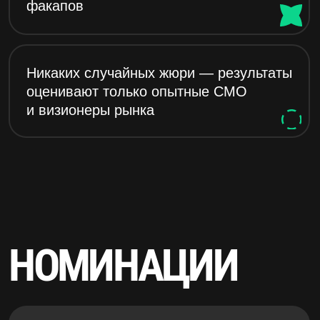
НОМИНАЦИИ
B2B-ВЫЗОВ ГОДА
узнаём друг друга ближе
B2C-ПРОРЫВ ГОДА
лучший кейс на массовом рынке
КРАШ-ТЕСТ ГОДА
СМО-факап года