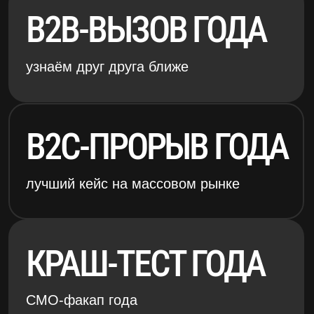
ГОЛОС
КОМЬЮНИТИ
лучший подкаст
АМБАССАДОР
ELAB
евангелист eLama