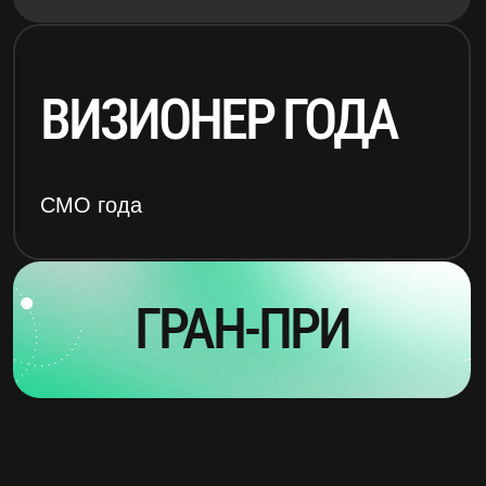
Июнь – июль
Подача драфт-заявок на участие
Август – октябрь
Подача кейсов и объявление
состава жюри
Ноябрь
Защита
Декабрь