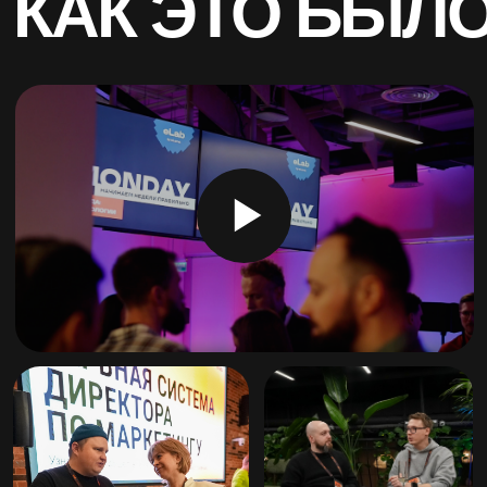
Мы создаём лабораторию решений,
где участники получают проверенные
стратегии, практики и инструменты
для роста бизнеса
Это экосистема, включающая
эксклюзивные встречи, исследования,
подкасты и инструменты
для постоянного профессионального
роста