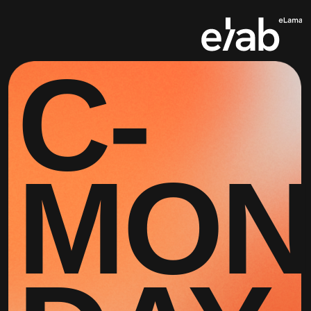
C-
MON
DAY