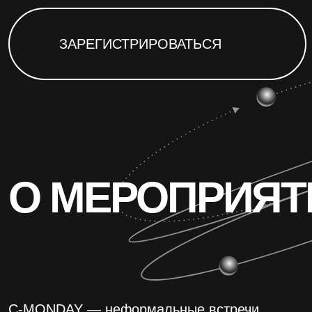
О МЕРОПРИЯТИИ
C-MONDAY — неформальные встречи
топ- маркетологов, работающих
на стороне брендов, закрытой СМО-
лаборатории eLab by eLama (Яндекс).
В сообществе 300+ резидентов из b2b
и b2c компаний
На этом C-MONDAY мы не будем говорить
про «10 промптов для эффективной
рекламной кампании». Мы поговорим о том,